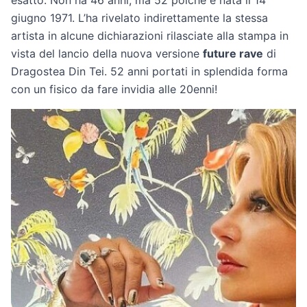
esatto. Non ha 46 anni, ma 52 poiché è nata il 14
giugno 1971. L’ha rivelato indirettamente la stessa
artista in alcune dichiarazioni rilasciate alla stampa in
vista del lancio della nuova versione
future rave
di
Dragostea Din Tei. 52 anni portati in splendida forma
con un fisico da fare invidia alle 20enni!