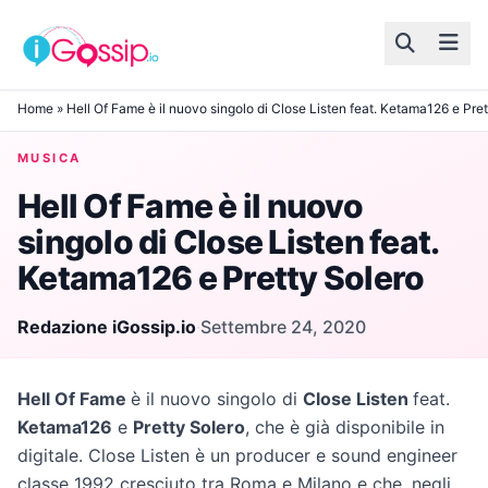
Skip to content
Home
»
Hell Of Fame è il nuovo singolo di Close Listen feat. Ketama126 e Pre
MUSICA
Hell Of Fame è il nuovo
singolo di Close Listen feat.
Ketama126 e Pretty Solero
Redazione iGossip.io
·
Settembre 24, 2020
Hell Of Fame
è il nuovo singolo di
Close Listen
feat.
Ketama126
e
Pretty Solero
, che è già disponibile in
digitale. Close Listen è un producer e sound engineer
classe 1992 cresciuto tra Roma e Milano e che, negli