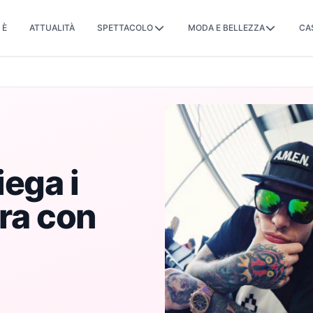
 È
ATTUALITÀ
SPETTACOLO
MODA E BELLEZZA
CA
ega i
ura con