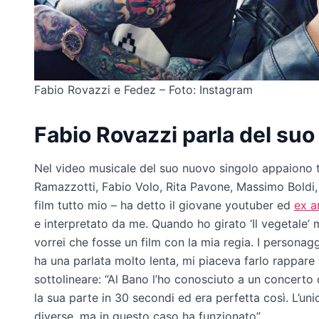
Fabio Rovazzi e Fedez – Foto: Instagram
Fabio Rovazzi parla del suo
Nel video musicale del suo nuovo singolo appaiono tan
Ramazzotti, Fabio Volo, Rita Pavone, Massimo Boldi, 
film tutto mio – ha detto il giovane youtuber ed
ex a
e interpretato da me. Quando ho girato ‘Il vegetale’
vorrei che fosse un film con la mia regia. I personag
ha una parlata molto lenta, mi piaceva farlo rappare 
sottolineare: “Al Bano l’ho conosciuto a un concerto 
la sua parte in 30 secondi ed era perfetta così. L’uni
diverse, ma in questo caso ha funzionato”.