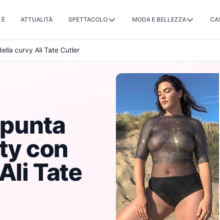
 È
ATTUALITÀ
SPETTACOLO
MODA E BELLEZZA
CA
ella curvy Ali Tate Cutler
 punta
ity con
Ali Tate