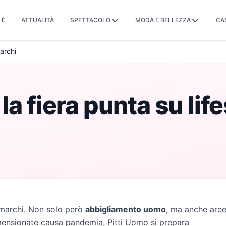
 È
ATTUALITÀ
SPETTACOLO
MODA E BELLEZZA
CA
archi
la fiera punta su lif
marchi. Non solo però
abbigliamento uomo
, ma anche are
imensionate causa pandemia, Pitti Uomo si prepara