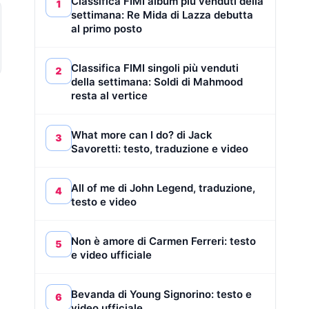
Classifica FIMI album più venduti della
1
settimana: Re Mida di Lazza debutta
al primo posto
Classifica FIMI singoli più venduti
2
della settimana: Soldi di Mahmood
resta al vertice
What more can I do? di Jack
3
Savoretti: testo, traduzione e video
All of me di John Legend, traduzione,
4
testo e video
Non è amore di Carmen Ferreri: testo
5
e video ufficiale
Bevanda di Young Signorino: testo e
6
video ufficiale