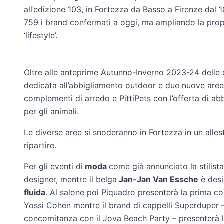
all’edizione 103, in Fortezza da Basso a Firenze dal
759 i brand confermati a oggi, ma ampliando la propr
‘lifestyle’.
Oltre alle anteprime Autunno-Inverno 2023-24 delle c
dedicata all’abbigliamento outdoor e due nuove aree 
complementi di arredo e PittiPets con l’offerta di abb
per gli animali.
Le diverse aree si snoderanno in Fortezza in un alles
ripartire.
Per gli eventi di
moda
come già annunciato la stilist
designer, mentre il belga
Jan-Jan Van Essche
è desi
fluida
. Al salone poi Piquadro presenterà la prima coll
Yossi Cohen mentre il brand di cappelli Superduper – 
concomitanza con il Jova Beach Party – presenterà l