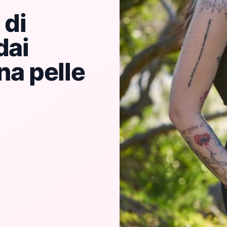
 di
dai
na pelle