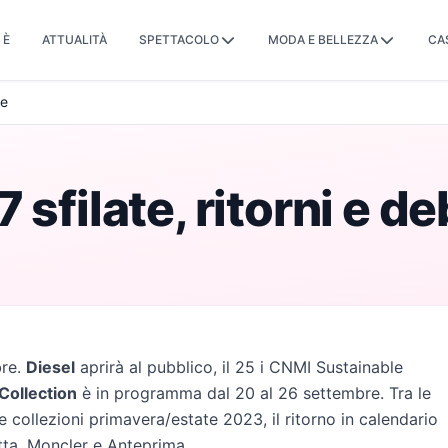
 È
ATTUALITÀ
SPETTACOLO
MODA E BELLEZZA
CA
re
 sfilate, ritorni e d
bre.
Diesel
aprirà al pubblico, il 25 i CNMI Sustainable
ollection
è in programma dal 20 al 26 settembre. Tra le
 collezioni primavera/estate 2023, il ritorno in calendario
tta, Moncler e Anteprima.