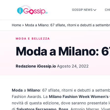
GOSSIP NEWS
CHI
Skip to content
Home
»
Moda a Milano: 67 sfilate, ritorni e debutti a settemb
MODA E BELLEZZA
Moda a Milano: 67
Redazione iGossip.io
·
Agosto 24, 2022
Moda
a
Milano
: 67 sfilate, ritorni e debutti a settem
Fashion Awards. La
Milano Fashion Week Women’s C
novità di questa edizione, dove saranno presentate le
di
Salvatore Ferragamo
,
Boss
, Antonio Marras, Vive