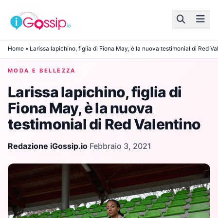
Skip to content
Home
»
Larissa Iapichino, figlia di Fiona May, è la nuova testimonial di Red Va
MODA E BELLEZZA
Larissa Iapichino, figlia di
Fiona May, è la nuova
testimonial di Red Valentino
Redazione iGossip.io
·
Febbraio 3, 2021