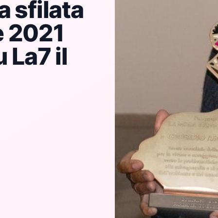
a sfilata
e 2021
 La7 il