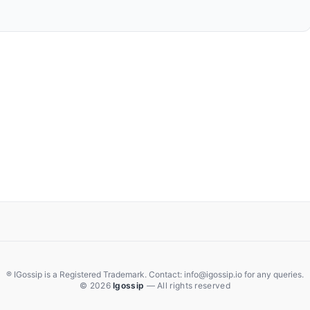
® IGossip is a Registered Trademark. Contact: info@igossip.io for any queries.
© 2026
Igossip
— All rights reserved