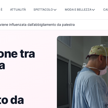
 È
ATTUALITÀ
SPETTACOLO
MODA E BELLEZZA
CA
viene influenzata dall’abbigliamento da palestra
one tra
a
to da