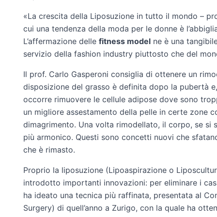
«La crescita della Liposuzione in tutto il mondo – pr
cui una tendenza della moda per le donne è l’abbiglia
L’affermazione delle
fitness model
ne è una tangibile
servizio della fashion industry piuttosto che del mo
Il prof. Carlo Gasperoni consiglia di ottenere un rim
disposizione del grasso è definita dopo la pubertà e,
occorre rimuovere le cellule adipose dove sono tropp
un migliore assestamento della pelle in certe zone
dimagrimento. Una volta rimodellato, il corpo, se si 
più armonico. Questi sono concetti nuovi che sfatano
che è rimasto.
Proprio la liposuzione (Lipoaspirazione o Liposcultura
introdotto importanti innovazioni: per eliminare i ca
ha ideato una tecnica più raffinata, presentata al Co
Surgery) di quell’anno a Zurigo, con la quale ha ott