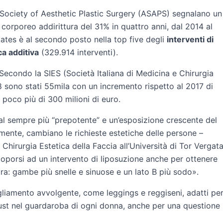
an Society of Aesthetic Plastic Surgery (ASAPS) segnalano un
 corporeo addirittura del 31% in quattro anni, dal 2014 al
ates è al secondo posto nella top five degli
interventi di
a additiva
(329.914 interventi).
econdo la SIES (Società Italiana di Medicina e Chirurgia
018 sono stati 55mila con un incremento rispetto al 2017 di
poco più di 300 milioni di euro.
ial sempre più “prepotente” e un’esposizione crescente del
lmente, cambiano le richieste estetiche delle persone –
 Chirurgia Estetica della Faccia all’Università di Tor Vergat
porsi ad un intervento di liposuzione anche per ottenere
ra: gambe più snelle e sinuose e un lato B più sodo».
bbigliamento avvolgente, come leggings e reggiseni, adatti pe
 must nel guardaroba di ogni donna, anche per una questione