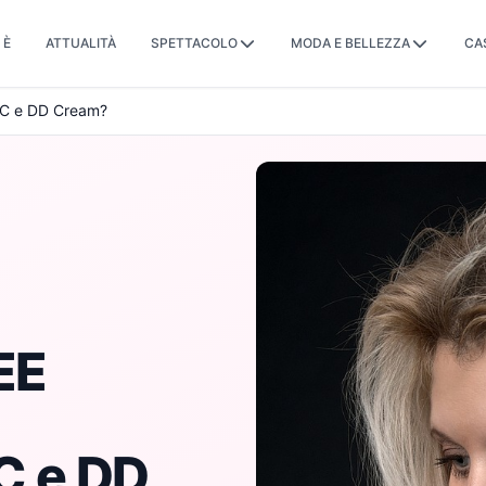
 È
ATTUALITÀ
SPETTACOLO
MODA E BELLEZZA
CA
 CC e DD Cream?
EE
CC e DD