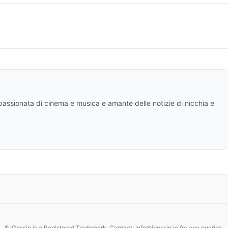
ppassionata di cinema e musica e amante delle notizie di nicchia e
® IGossip is a Registered Trademark. Contact: info@igossip.io for any queries.