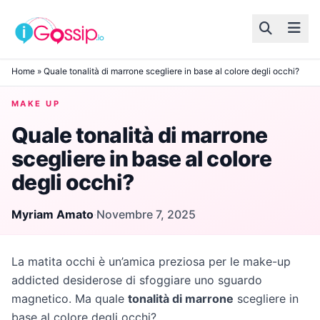
Skip to content
Home
»
Quale tonalità di marrone scegliere in base al colore degli occhi?
MAKE UP
Quale tonalità di marrone
scegliere in base al colore
degli occhi?
Myriam Amato
·
Novembre 7, 2025
La matita occhi è un’amica preziosa per le make-up
addicted desiderose di sfoggiare uno sguardo
magnetico. Ma quale
tonalità di marrone
scegliere in
base al colore degli occhi?