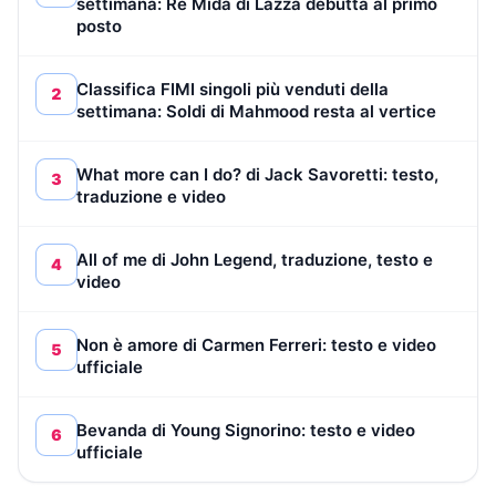
settimana: Re Mida di Lazza debutta al primo
posto
Classifica FIMI singoli più venduti della
2
settimana: Soldi di Mahmood resta al vertice
What more can I do? di Jack Savoretti: testo,
3
traduzione e video
All of me di John Legend, traduzione, testo e
4
video
Non è amore di Carmen Ferreri: testo e video
5
ufficiale
Bevanda di Young Signorino: testo e video
6
ufficiale