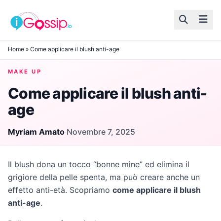
Skip to content
Home
»
Come applicare il blush anti-age
MAKE UP
Come applicare il blush anti-
age
Myriam Amato
·
Novembre 7, 2025
Il blush dona un tocco “bonne mine” ed elimina il
grigiore della pelle spenta, ma può creare anche un
effetto anti-età. Scopriamo
come applicare il blush
anti-age
.