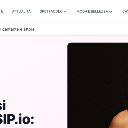
 È
ATTUALITÀ
SPETTACOLO
MODA E BELLEZZA
CA
l cantante e attore
i
IP.io: