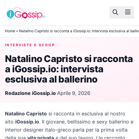
Skip to content
Home
»
Natalino Capristo si racconta a iGossip.io: intervista esclusiva al balle
INTERVISTE E SCOOP
Natalino Capristo si racconta
a iGossip.io: intervista
esclusiva al ballerino
Redazione iGossip.io
·
Aprile 9, 2026
Natalino Capristo
si racconta in esclusiva al nostro
sito
iGossip.io
. Il giovane, bellissimo e sexy ballerino e
interior designer italo-greco parla per la prima volta
della sua
vita privata
e del suo lavoro. Un racconto