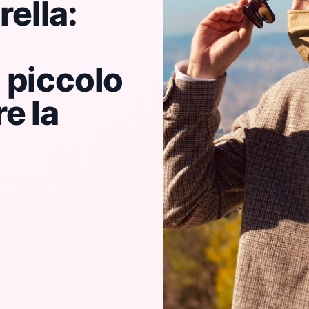
ella:
 piccolo
e la