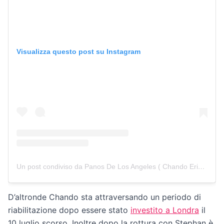
Visualizza questo post su Instagram
Un post condiviso da Panos De Los Angeles ( Chando Erik) (@chandoerikluna)
D’altronde Chando sta attraversando un periodo di
riabilitazione dopo essere stato
investito a Londra
il
10 luglio scorso. Inoltre dopo la rottura con Stephan è