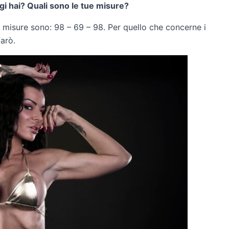
gi hai? Quali sono le tue misure?
e misure sono: 98 – 69 – 98. Per quello che concerne i
farò.