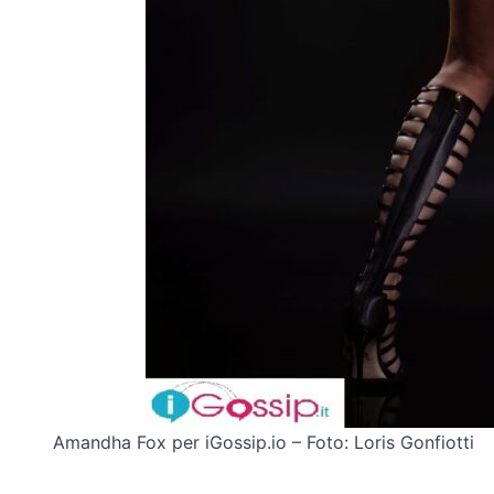
Amandha Fox per iGossip.io – Foto: Loris Gonfiotti