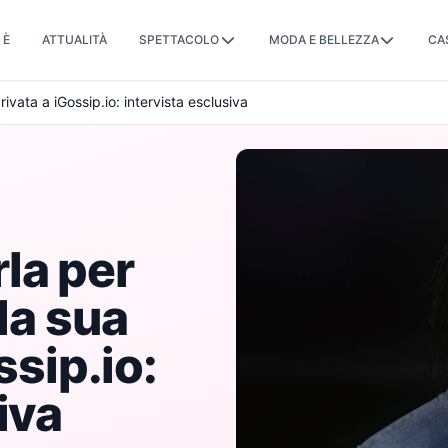
 È
ATTUALITÀ
SPETTACOLO
MODA E BELLEZZA
CA
ivata a iGossip.io: intervista esclusiva
la per
lla sua
ssip.io:
iva