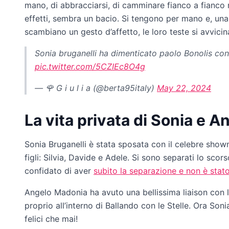
mano, di abbracciarsi, di camminare fianco a fianco n
effetti, sembra un bacio. Si tengono per mano e, una v
scambiano un gesto d’affetto, le loro teste si avvicin
Sonia bruganelli ha dimenticato paolo Bonolis co
pic.twitter.com/5CZIEc8O4g
— 🌹 G i u l i a (@berta95italy)
May 22, 2024
La vita privata di Sonia e A
Sonia Bruganelli è stata sposata con il celebre show
figli: Silvia, Davide e Adele. Si sono separati lo sc
confidato di aver
subito la separazione e non è stato
Angelo Madonia ha avuto una bellissima liaison con l
proprio all’interno di Ballando con le Stelle. Ora So
felici che mai!