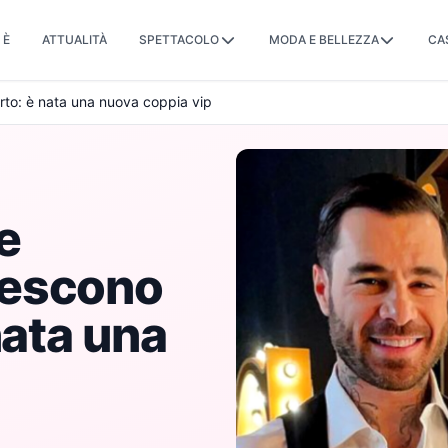
 È
ATTUALITÀ
SPETTACOLO
MODA E BELLEZZA
CA
rto: è nata una nuova coppia vip
e
 escono
nata una