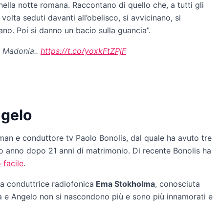
ella notte romana. Raccontano di quello che, a tutti gli
olta seduti davanti all’obelisco, si avvicinano, si
ano. Poi si danno un bacio sulla guancia”.
n Madonia..
https://t.co/yoxkFtZPjF
ngelo
man e conduttore tv Paolo Bonolis, dal quale ha avuto tre
orso anno dopo 21 anni di matrimonio. Di recente Bonolis ha
 facile
.
a conduttrice radiofonica
Ema Stokholma
, conosciuta
nia e Angelo non si nascondono più e sono più innamorati e