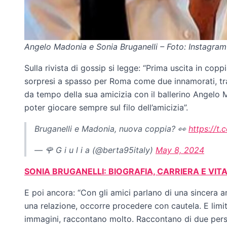
Angelo Madonia e Sonia Bruganelli – Foto: Instagram
Sulla rivista di gossip si legge: “Prima uscita in co
sorpresi a spasso per Roma come due innamorati, tr
da tempo della sua amicizia con il ballerino Angelo M
poter giocare sempre sul filo dell’amicizia”.
Bruganelli e Madonia, nuova coppia? 👀
https://t
— 🌹 G i u l i a (@berta95italy)
May 8, 2024
SONIA BRUGANELLI: BIOGRAFIA, CARRIERA E VIT
E poi ancora: “Con gli amici parlano di una sincera am
una relazione, occorre procedere con cautela. E limi
immagini, raccontano molto. Raccontano di due perso