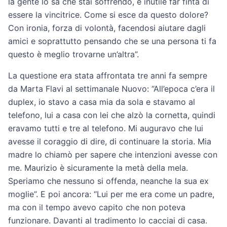
la gente lo sa che stai soffrendo, è inutile far finta di
essere la vincitrice. Come si esce da questo dolore?
Con ironia, forza di volontà, facendosi aiutare dagli
amici e soprattutto pensando che se una persona ti fa
questo è meglio trovarne un’altra”.
La questione era stata affrontata tre anni fa sempre
da Marta Flavi al settimanale Nuovo: “All’epoca c’era il
duplex, io stavo a casa mia da sola e stavamo al
telefono, lui a casa con lei che alzò la cornetta, quindi
eravamo tutti e tre al telefono. Mi auguravo che lui
avesse il coraggio di dire, di continuare la storia. Mia
madre lo chiamò per sapere che intenzioni avesse con
me. Maurizio è sicuramente la metà della mela.
Speriamo che nessuno si offenda, neanche la sua ex
moglie”. E poi ancora: “Lui per me era come un padre,
ma con il tempo avevo capito che non poteva
funzionare. Davanti al tradimento lo cacciai di casa.