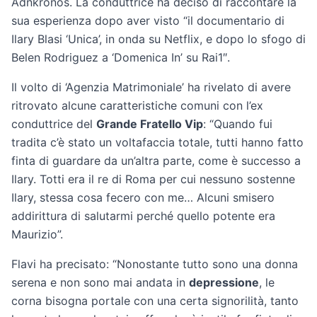
Adnkronos. La conduttrice ha deciso di raccontare la
sua esperienza dopo aver visto “il documentario di
Ilary Blasi ‘Unica’, in onda su Netflix, e dopo lo sfogo di
Belen Rodriguez a ‘Domenica In’ su Rai1″.
Il volto di ‘Agenzia Matrimoniale’ ha rivelato di avere
ritrovato alcune caratteristiche comuni con l’ex
conduttrice del
Grande Fratello Vip
: “Quando fui
tradita c’è stato un voltafaccia totale, tutti hanno fatto
finta di guardare da un’altra parte, come è successo a
Ilary. Totti era il re di Roma per cui nessuno sostenne
Ilary, stessa cosa fecero con me… Alcuni smisero
addirittura di salutarmi perché quello potente era
Maurizio”.
Flavi ha precisato: “Nonostante tutto sono una donna
serena e non sono mai andata in
depressione
, le
corna bisogna portale con una certa signorilità, tanto