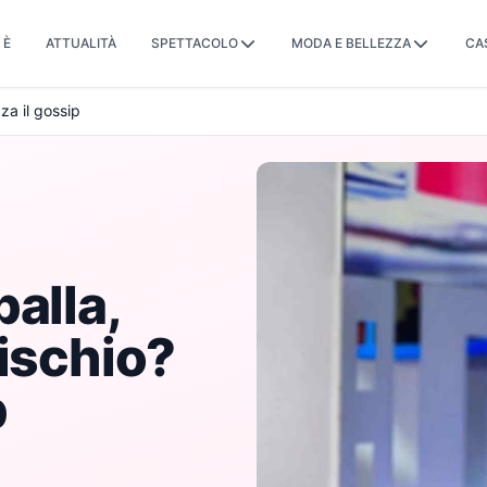
 È
ATTUALITÀ
SPETTACOLO
MODA E BELLEZZA
CA
za il gossip
alla,
rischio?
p