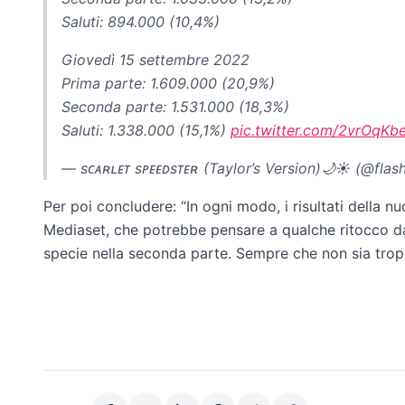
Saluti: 894.000 (10,4%)
Giovedì 15 settembre 2022
Prima parte: 1.609.000 (20,9%)
Seconda parte: 1.531.000 (18,3%)
Saluti: 1.338.000 (15,1%)
pic.twitter.com/2vrOqKb
— sᴄᴀʀʟᴇᴛ sᴘᴇᴇᴅsᴛᴇʀ (Taylor’s Version)🌙☀️ (@fla
Per poi concludere: “In ogni modo, i risultati della 
Mediaset, che potrebbe pensare a qualche ritocco da 
specie nella seconda parte. Sempre che non sia tro