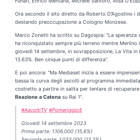
Funari, Enrico Mentana, Michele Santoro, Alda D’Eus
Ora secondo il sito diretto da Roberto D’Agostino i d
destando preoccupazione a Cologno Monzese.
Marco Zonetti ha scritto su Dagospia: “La speranza s
ha riconquistato sempre più terreno mentre Merlino 
giovedì 14 settembre, in sovrapposizione, La Vita in
13.63%. Ben cinque punti di differenza”.
E poi ancora: “Ma Mediaset inizia a essere impensieri
bassa la curva degli ascolti al programma immedia
costretto a partire in salita per tentare di recuperar
Reazione a Catena
su Rai 1″.
#AscoltiTV
#Pomeriggio5
Giovedì 14 settembre 2023
Prima parte: 1.106.000 (15,6%)
Seconda parte: 1.033.000 (13,2%)