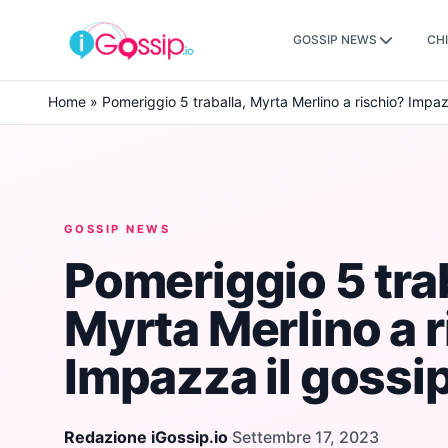
GOSSIP NEWS
CHI
Skip to content
Home
»
Pomeriggio 5 traballa, Myrta Merlino a rischio? Impaz
GOSSIP NEWS
Pomeriggio 5 trab
Myrta Merlino a 
Impazza il gossi
Redazione iGossip.io
·
Settembre 17, 2023