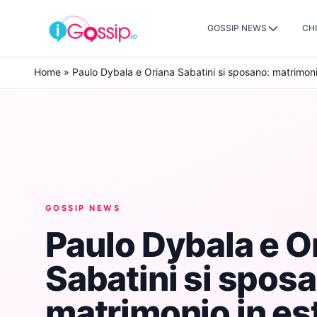
GOSSIP NEWS
CHI
Skip to content
Home
»
Paulo Dybala e Oriana Sabatini si sposano: matrimoni
GOSSIP NEWS
Paulo Dybala e O
Sabatini si spos
matrimonio in es