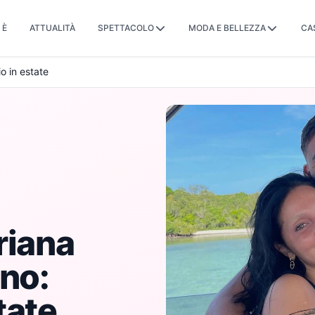
 È
ATTUALITÀ
SPETTACOLO
MODA E BELLEZZA
CA
o in estate
riana
ano:
tate