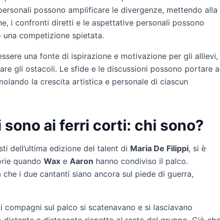
rpersonali possono amplificare le divergenze, mettendo alla
iche, i confronti diretti e le aspettative personali possono
do una competizione spietata.
sere una fonte di ispirazione e motivazione per gli allievi,
are gli ostacoli. Le sfide e le discussioni possono portare a
olando la crescita artistica e personale di ciascun
sono ai ferri corti: chi sono?
sti dell’ultima edizione del talent di
Maria De Filippi
, si è
torie quando
Wax
e
Aaron
hanno condiviso il palco.
 che i due cantanti siano ancora sul piede di guerra,
 i compagni sul palco si scatenavano e si lasciavano
 distante e distaccato rispetto al resto del gruppo. Ciò ch