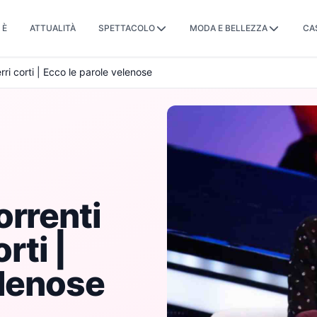
 È
ATTUALITÀ
SPETTACOLO
MODA E BELLEZZA
CA
rri corti | Ecco le parole velenose
orrenti
rti |
elenose