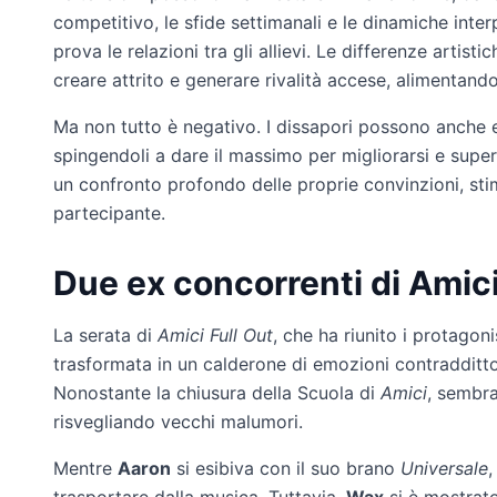
competitivo, le sfide settimanali e le dinamiche inte
prova le relazioni tra gli allievi. Le differenze artist
creare attrito e generare rivalità accese, alimentan
Ma non tutto è negativo. I dissapori possono anche es
spingendoli a dare il massimo per migliorarsi e super
un confronto profondo delle proprie convinzioni, stim
partecipante.
Due ex concorrenti di Amici 
La serata di
Amici Full Out
, che ha riunito i protagoni
trasformata in un calderone di emozioni contraddit
Nonostante la chiusura della Scuola di
Amici
, sembra
risvegliando vecchi malumori.
Mentre
Aaron
si esibiva con il suo brano
Universale
,
trasportare dalla musica. Tuttavia,
Wax
si è mostrato