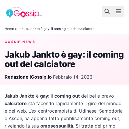
Skip to content
Home
»
Jakub Jankto è gay: il coming out del calciatore
GOSSIP NEWS
Jakub Jankto è gay: il coming
out del calciatore
Redazione iGossip.io
·
Febbraio 14, 2023
Jakub Jankto
è
gay
: il
coming out
del bel e bravo
calciatore
sta facendo rapidamente il giro del mondo
e del web. L’ex centrocampista di Udinese, Sampdoria
e Ascoli, ha appena fatto pubblicamente coming out,
rivelando la sua
omosessualità
. Si tratta del primo