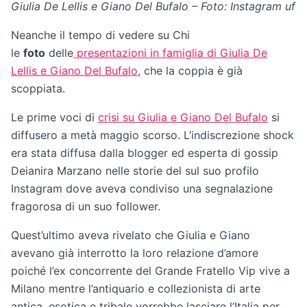
Giulia De Lellis e Giano Del Bufalo – Foto: Instagram uffic
Neanche il tempo di vedere su Chi
le
foto
delle
presentazioni in famiglia di Giulia De
Lellis e Giano Del Bufalo
, che la coppia è già
scoppiata.
Le prime voci di
crisi su Giulia e Giano Del Bufalo
si
diffusero a metà maggio scorso. L’indiscrezione shock
era stata diffusa dalla blogger ed esperta di gossip
Deianira Marzano nelle storie del sul suo profilo
Instagram dove aveva condiviso una segnalazione
fragorosa di un suo follower.
Quest’ultimo aveva rivelato che Giulia e Giano
avevano già interrotto la loro relazione d’amore
poiché l’ex concorrente del Grande Fratello Vip vive a
Milano mentre l’antiquario e collezionista di arte
antica, esotica e tribale vorrebbe lasciare l’Italia per