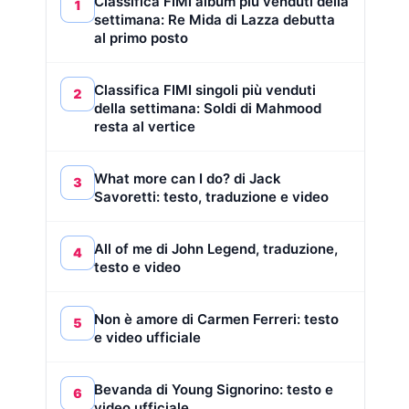
Classifica FIMI album più venduti della
1
settimana: Re Mida di Lazza debutta
al primo posto
Classifica FIMI singoli più venduti
2
della settimana: Soldi di Mahmood
resta al vertice
What more can I do? di Jack
3
Savoretti: testo, traduzione e video
All of me di John Legend, traduzione,
4
testo e video
Non è amore di Carmen Ferreri: testo
5
e video ufficiale
Bevanda di Young Signorino: testo e
6
video ufficiale