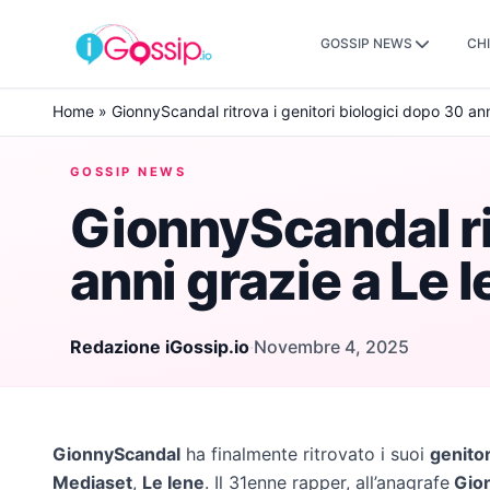
GOSSIP NEWS
CHI
Skip to content
Home
»
GionnyScandal ritrova i genitori biologici dopo 30 an
GOSSIP NEWS
GionnyScandal rit
anni grazie a Le 
Redazione iGossip.io
·
Novembre 4, 2025
GionnyScandal
ha finalmente ritrovato i suoi
genitor
Mediaset
,
Le Iene
. Il 31enne rapper, all’anagrafe
Gion