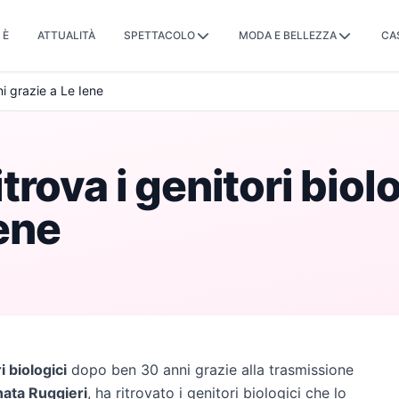
 È
ATTUALITÀ
SPETTACOLO
MODA E BELLEZZA
CA
ni grazie a Le Iene
rova i genitori biol
Iene
i biologici
dopo ben 30 anni grazie alla trasmissione
ata Ruggieri
, ha ritrovato i genitori biologici che lo