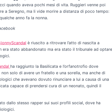
icci quando aveva pochi mesi di vita. Ruggieri venne poi
e a Seregno, ma li vide morire a distanza di poco tempo:
qualche anno fa la nonna.
Facebook
 GionnyScandal
è riuscito a ritrovare l’atto di nascita a
on era stato abbandonato ma era stato il tribunale ad optar
ogici.
andal
ha raggiunto la Basilicata e l’orfanotrofio dove
on solo di avere un fratello e una sorella, ma anche di
ologici che avevano dovuto rinunciare a lui a causa di una
icata capace di prendersi cura di un neonato, quindi il
ato dallo stesso rapper sui suoi profili social, dove ha
iologici.