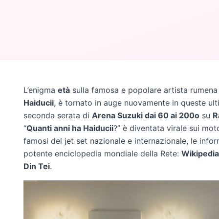
L’enigma
età
sulla famosa e popolare artista rumena 
Haiducii
, è tornato in auge nuovamente in queste ult
seconda serata di
Arena Suzuki dai 60 ai 200o
su
R
“
Quanti anni ha Haiducii
?” è diventata virale sui mo
famosi del jet set nazionale e internazionale, le inf
potente enciclopedia mondiale della Rete:
Wikipedia
Din Tei
.