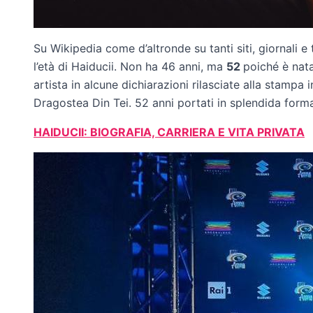
Su Wikipedia come d’altronde su tanti siti, giornali e
l’età di Haiducii. Non ha 46 anni, ma
52
poiché è nata
artista in alcune dichiarazioni rilasciate alla stampa 
Dragostea Din Tei. 52 anni portati in splendida forma 
HAIDUCII: BIOGRAFIA, CARRIERA E VITA PRIVATA