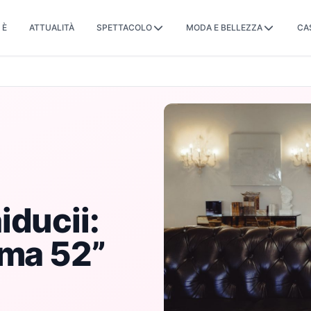
 È
ATTUALITÀ
SPETTACOLO
MODA E BELLEZZA
CA
iducii:
 ma 52”