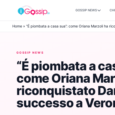
GOSSIP NEWS
CHI
Skip to content
Home
»
“É piombata a casa sua”: come Oriana Marzoli ha ric
GOSSIP NEWS
“É piombata a ca
come Oriana Mar
riconquistato Dan
successo a Vero