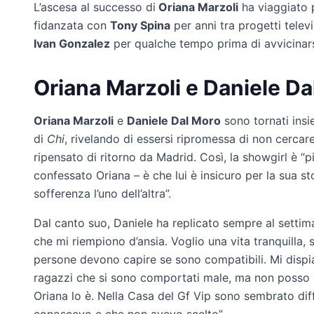
L’ascesa al successo di
Oriana Marzoli
ha viaggiato p
fidanzata con
Tony Spina
per anni tra progetti televi
Ivan Gonzalez
per qualche tempo prima di avvicinar
Oriana Marzoli e Daniele Da
Oriana Marzoli
e
Daniele Dal Moro
sono tornati insie
di
Chi
, rivelando di essersi ripromessa di non cercar
ripensato di ritorno da Madrid. Così, la showgirl è “
confessato Oriana – è che lui è insicuro per la sua sto
sofferenza l’uno dell’altra”.
Dal canto suo, Daniele ha replicato sempre al settim
che mi riempiono d’ansia. Voglio una vita tranquilla, 
persone devono capire se sono compatibili. Mi dispia
ragazzi che si sono comportati male, ma non posso p
Oriana lo è. Nella Casa del Gf Vip sono sembrato d
conoscevo e che non avevo scelto”.