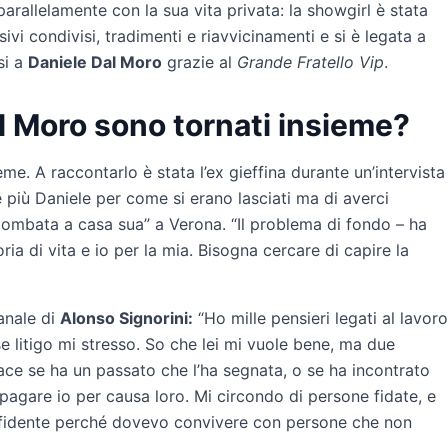
arallelamente con la sua vita privata: la showgirl è stata
sivi condivisi, tradimenti e riavvicinamenti e si è legata a
si a
Daniele Dal Moro
grazie al
Grande Fratello Vip
.
l Moro sono tornati insieme?
me. A raccontarlo è stata l’ex gieffina durante un’intervista
e più Daniele per come si erano lasciati ma di averci
piombata a casa sua” a Verona. “Il problema di fondo – ha
ria di vita e io per la mia. Bisogna cercare di capire la
anale di
Alonso Signorini:
“Ho mille pensieri legati al lavoro
se litigo mi stresso. So che lei mi vuole bene, ma due
ce se ha un passato che l’ha segnata, o se ha incontrato
agare io per causa loro. Mi circondo di persone fidate, e
iffidente perché dovevo convivere con persone che non