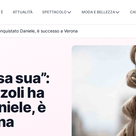
 È
ATTUALITÀ
SPETTACOLO
MODA E BELLEZZA
CA
onquistato Daniele, è successo a Verona
sa sua”:
zoli ha
iele, è
na