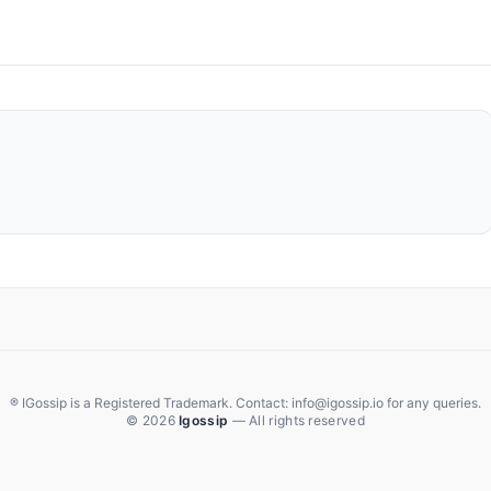
® IGossip is a Registered Trademark. Contact: info@igossip.io for any queries.
© 2026
Igossip
— All rights reserved