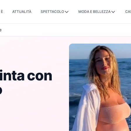
 È
ATTUALITÀ
SPETTACOLO
MODA E BELLEZZA
CA
e
cinta con
o