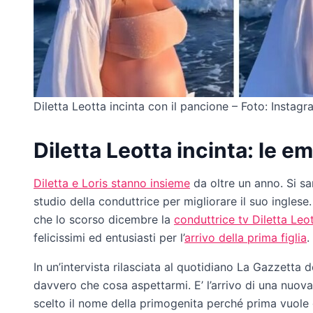
Diletta Leotta incinta con il pancione – Foto: Instagra
Diletta Leotta incinta: le e
Diletta e Loris stanno insieme
da oltre un anno. Si sa
studio della conduttrice per migliorare il suo inglese
che lo scorso dicembre la
conduttrice tv Diletta Leo
felicissimi ed entusiasti per l’
arrivo della prima figlia
.
In un’intervista rilasciata al quotidiano La Gazzetta
davvero che cosa aspettarmi. E’ l’arrivo di una nuov
scelto il nome della primogenita perché prima vuole gu