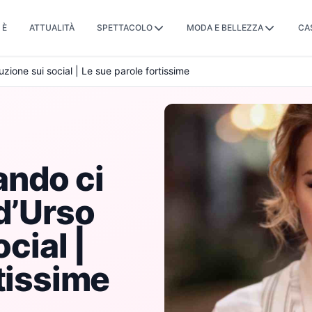
 È
ATTUALITÀ
SPETTACOLO
MODA E BELLEZZA
CA
zione sui social | Le sue parole fortissime
ando ci
d’Urso
ocial |
tissime