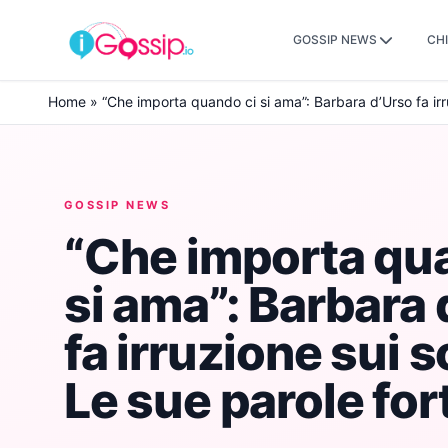
GOSSIP NEWS
CHI
Skip to content
Home
»
“Che importa quando ci si ama”: Barbara d’Urso fa irru
GOSSIP NEWS
“Che importa qu
si ama”: Barbara 
fa irruzione sui s
Le sue parole for