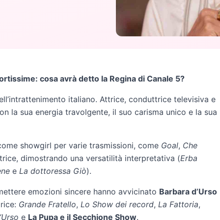
fortissime: cosa avrà detto la Regina di Canale 5?
ll’intrattenimento italiano. Attrice, conduttrice televisiva e
on la sua energia travolgente, il suo carisma unico e la sua
a come showgirl per varie trasmissioni, come
Goal
,
Che
rice, dimostrando una versatilità interpretativa (
Erba
ene
e
La dottoressa Giò
).
smettere emozioni sincere hanno avvicinato
Barbara d’Urso
rice:
Grande Fratello
,
Lo Show dei record
,
La Fattoria
,
d’Urso
e
La Pupa e il Secchione Show
.