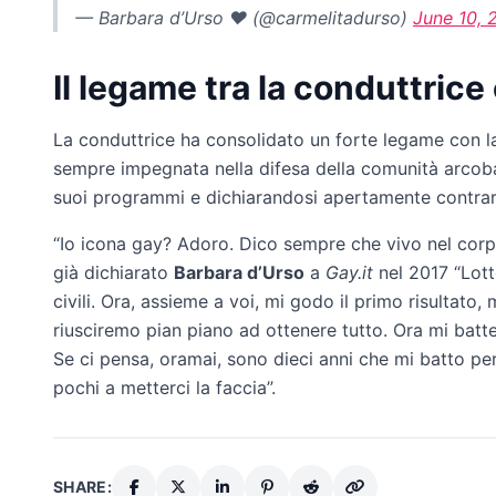
— Barbara d’Urso ♥️ (@carmelitadurso)
June 10, 
Il legame tra la conduttric
La conduttrice ha consolidato un forte legame con la 
sempre impegnata nella difesa della comunità arcobal
suoi programmi e dichiarandosi apertamente contraria
“Io icona gay? Adoro. Dico sempre che vivo nel cor
già dichiarato
Barbara d’Urso
a
Gay.it
nel 2017 “Lott
civili. Ora, assieme a voi, mi godo il primo risultato
riusciremo pian piano ad ottenere tutto. Ora mi batte
Se ci pensa, oramai, sono dieci anni che mi batto per 
pochi a metterci la faccia”.
SHARE: