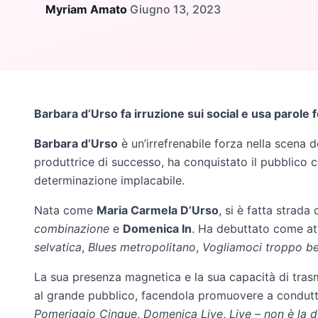
Myriam Amato
·
Giugno 13, 2023
Barbara d’Urso fa irruzione sui social e usa parole 
Barbara d’Urso
è un’irrefrenabile forza nella scena de
produttrice di successo, ha conquistato il pubblico c
determinazione implacabile.
Nata come
Maria Carmela D’Urso
, si è fatta strad
combinazione
e
Domenica In
. Ha debuttato come att
selvatica
,
Blues metropolitano
,
Vogliamoci troppo b
La sua presenza magnetica e la sua capacità di tra
al grande pubblico, facendola promuovere a condutt
Pomeriggio Cinque
,
Domenica Live
,
Live – non è la 