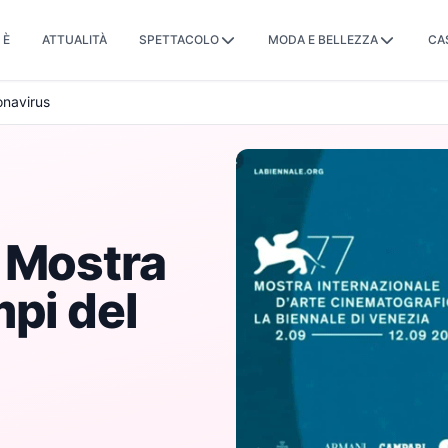
 È
ATTUALITÀ
SPETTACOLO
MODA E BELLEZZA
CA
onavirus
 Mostra
mpi del