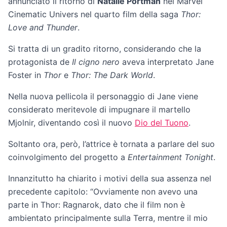
annunciato il ritorno di
Natalie Portman
nel Marvel
Cinematic Univers nel quarto film della saga
Thor:
Love and Thunder
.
Si tratta di un gradito ritorno, considerando che la
protagonista de
Il cigno nero
aveva interpretato Jane
Foster in
Thor
e
Thor: The Dark World
.
Nella nuova pellicola il personaggio di Jane viene
considerato meritevole di impugnare il martello
Mjolnir, diventando così il nuovo
Dio del Tuono
.
Soltanto ora, però, l’attrice è tornata a parlare del suo
coinvolgimento del progetto a
Entertainment Tonight
.
Innanzitutto ha chiarito i motivi della sua assenza nel
precedente capitolo: “Ovviamente non avevo una
parte in Thor: Ragnarok, dato che il film non è
ambientato principalmente sulla Terra, mentre il mio