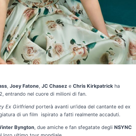
ass
,
Joey Fatone
,
JC Chasez
e
Chris Kirkpatrick
ha
, entrando nel cuore di milioni di fan.
y Ex Girlfriend
porterà avanti un’idea del cantante ed ex
atura di un film ispirato a fatti realmente accaduti.
inter Byngton
, due amiche e fan sfegatate degli
NSYNC
 loro ultimo tour mondiale.