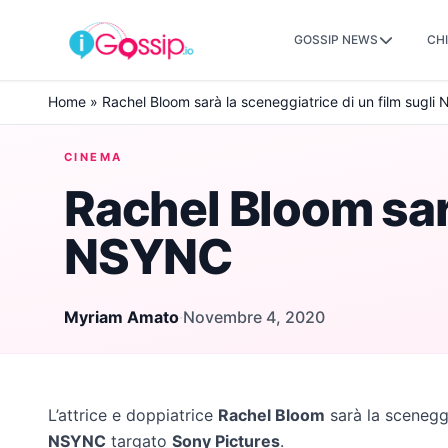
GOSSIP NEWS
CHI
Skip to content
Home
»
Rachel Bloom sarà la sceneggiatrice di un film sugl
CINEMA
Rachel Bloom sarà
NSYNC
Myriam Amato
·
Novembre 4, 2020
L’attrice e doppiatrice
Rachel Bloom
sarà la sceneggi
NSYNC
targato
Sony Pictures
.