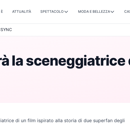
 È
ATTUALITÀ
SPETTACOLO
MODA E BELLEZZA
CA
i NSYNC
 la sceneggiatrice d
atrice di un film ispirato alla storia di due superfan degli