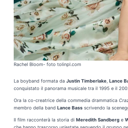
Rachel Bloom- foto tolinpl.com
La boyband formata da
Justin Timberlake
,
Lance B
conquistato il panorama musicale tra il 1995 e il 2002
Ora la co-creatrice della commedia drammatica
Craz
membro della band
Lance Bass
scrivendo la sceneggi
Il film racconterà la storia di
Meredith Sandberg
e
W
che hanno trascorso un’estate seguendo il gruppo nel