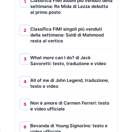
Classifica FIMI album più venduti della
1
settimana: Re Mida di Lazza debutta
al primo posto
Classifica FIMI singoli più venduti
2
della settimana: Soldi di Mahmood
resta al vertice
What more can I do? di Jack
3
Savoretti: testo, traduzione e video
All of me di John Legend, traduzione,
4
testo e video
Non è amore di Carmen Ferreri: testo
5
e video ufficiale
Bevanda di Young Signorino: testo e
6
video ufficiale