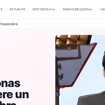
 È
ATTUALITÀ
SPETTACOLO
MODA E BELLEZZA
CA
l Chupacabra
onas
ere un