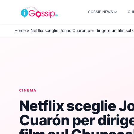
GOSSIP NEWS
CHI
Skip to content
Home
»
Netflix sceglie Jonas Cuarón per dirigere un film su
CINEMA
Netflix sceglie J
Cuarón per dirig