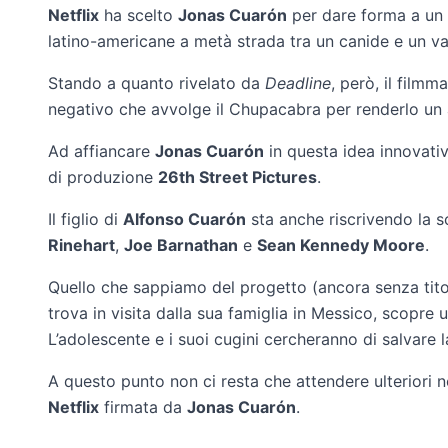
Netflix
ha scelto
Jonas Cuarón
per dare forma a un 
latino-americane a metà strada tra un canide e un v
Stando a quanto rivelato da
Deadline
, però, il film
negativo che avvolge il Chupacabra per renderlo un an
Ad affiancare
Jonas Cuarón
in questa idea innovati
di produzione
26th Street Pictures
.
Il figlio di
Alfonso Cuarón
sta anche riscrivendo la s
Rinehart
,
Joe Barnathan
e
Sean Kennedy Moore
.
Quello che sappiamo del progetto (ancora senza titol
trova in visita dalla sua famiglia in Messico, scopre 
L’adolescente e i suoi cugini cercheranno di salvare 
A questo punto non ci resta che attendere ulteriori no
Netflix
firmata da
Jonas Cuarón
.