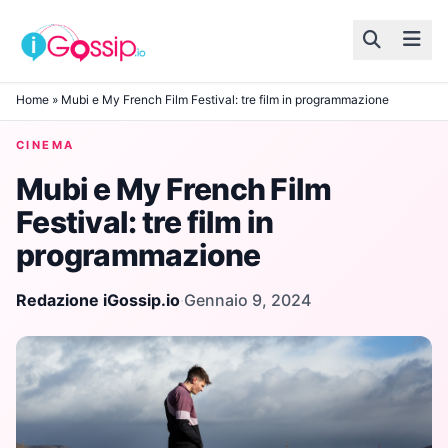
Skip to content
Home
»
Mubi e My French Film Festival: tre film in programmazione
CINEMA
Mubi e My French Film
Festival: tre film in
programmazione
Redazione iGossip.io
·
Gennaio 9, 2024