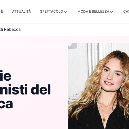
 È
ATTUALITÀ
SPETTACOLO
MODA E BELLEZZA
CA
 di Rebecca
ie
isti del
ca