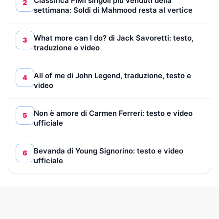
Classifica FIMI singoli più venduti della
2
settimana: Soldi di Mahmood resta al vertice
What more can I do? di Jack Savoretti: testo,
3
traduzione e video
All of me di John Legend, traduzione, testo e
4
video
Non è amore di Carmen Ferreri: testo e video
5
ufficiale
Bevanda di Young Signorino: testo e video
6
ufficiale