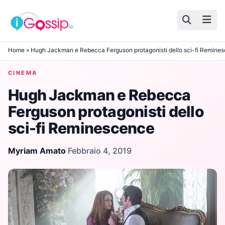
Skip to content
Home
»
Hugh Jackman e Rebecca Ferguson protagonisti dello sci-fi Remine
CINEMA
Hugh Jackman e Rebecca
Ferguson protagonisti dello
sci-fi Reminescence
Myriam Amato
·
Febbraio 4, 2019