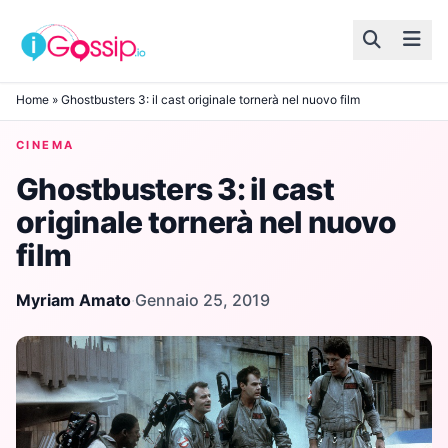
Skip to content
Home
»
Ghostbusters 3: il cast originale tornerà nel nuovo film
CINEMA
Ghostbusters 3: il cast
originale tornerà nel nuovo
film
Myriam Amato
·
Gennaio 25, 2019