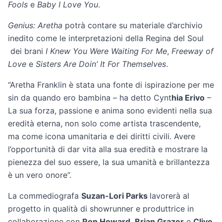
Fools
e
Baby I Love You
.
Genius: Aretha
potrà contare su materiale d’archivio
inedito come le interpretazioni della Regina del Soul
dei brani
I Knew You Were Waiting For Me
,
Freeway of
Love
e
Sisters Are Doin’ It For Themselves
.
“Aretha Franklin è stata una fonte di ispirazione per me
sin da quando ero bambina – ha detto Cynt
hia Erivo
–
La sua forza, passione e anima sono evidenti nella sua
eredità eterna, non solo come artista trascendente,
ma come icona umanitaria e dei diritti civili. Avere
l’opportunità di dar vita alla sua eredità e mostrare la
pienezza del suo essere, la sua umanità e brillantezza
è un vero onore”.
La commediografa
Suzan-Lori Parks
lavorerà al
progetto in qualità di showrunner e produttrice in
collaborazione con
Ron Howard
,
Brian Grazer
e
Clive