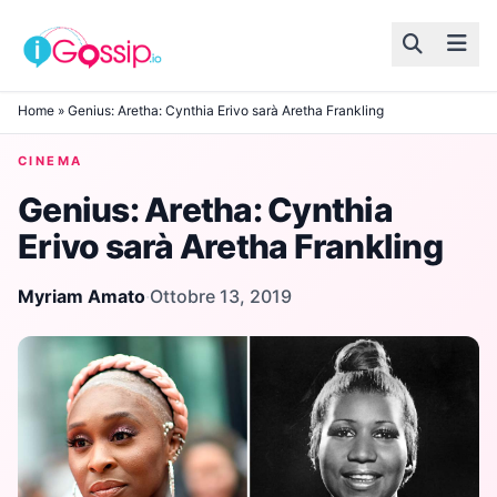
Skip to content
Home
»
Genius: Aretha: Cynthia Erivo sarà Aretha Frankling
CINEMA
Genius: Aretha: Cynthia
Erivo sarà Aretha Frankling
Myriam Amato
·
Ottobre 13, 2019