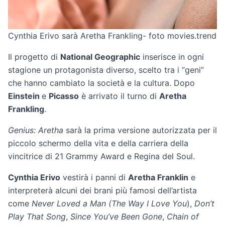
Cynthia Erivo sarà Aretha Frankling- foto movies.trendol
Il progetto di
National Geographic
inserisce in ogni
stagione un protagonista diverso, scelto tra i “geni”
che hanno cambiato la società e la cultura. Dopo
Einstein
e
Picasso
è arrivato il turno di
Aretha
Frankling
.
Genius: Aretha
sarà la prima versione autorizzata per il
piccolo schermo della vita e della carriera della
vincitrice di 21 Grammy Award e Regina del Soul.
Cynthia Erivo
vestirà i panni di
Aretha Franklin
e
interpreterà alcuni dei brani più famosi dell’artista
come
Never Loved a Man (The Way I Love You
),
Don’t
Play That Song
,
Since You’ve Been Gone
,
Chain of