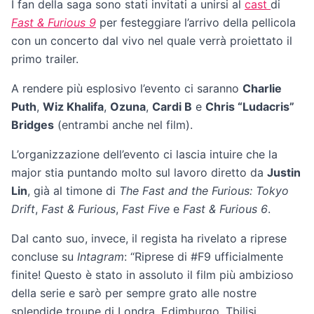
I fan della saga sono stati invitati a unirsi al
cast
di
Fast & Furious 9
per festeggiare l’arrivo della pellicola
con un concerto dal vivo nel quale verrà proiettato il
primo trailer.
A rendere più esplosivo l’evento ci saranno
Charlie
Puth
,
Wiz Khalifa
,
Ozuna
,
Cardi B
e
Chris “Ludacris”
Bridges
(entrambi anche nel film).
L’organizzazione dell’evento ci lascia intuire che la
major stia puntando molto sul lavoro diretto da
Justin
Lin
, già al timone di
The Fast and the Furious: Tokyo
Drift
,
Fast & Furious
,
Fast Five
e
Fast & Furious 6
.
Dal canto suo, invece, il regista ha rivelato a riprese
concluse su
Intagram
: “Riprese di #F9 ufficialmente
finite! Questo è stato in assoluto il film più ambizioso
della serie e sarò per sempre grato alle nostre
splendide troupe di Londra, Edimburgo, Tbilisi