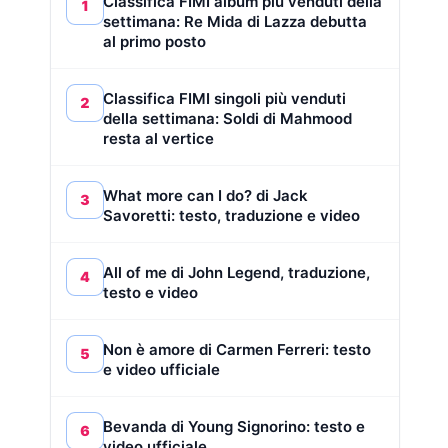
Classifica FIMI album più venduti della
1
settimana: Re Mida di Lazza debutta
al primo posto
Classifica FIMI singoli più venduti
2
della settimana: Soldi di Mahmood
resta al vertice
What more can I do? di Jack
3
Savoretti: testo, traduzione e video
All of me di John Legend, traduzione,
4
testo e video
Non è amore di Carmen Ferreri: testo
5
e video ufficiale
Bevanda di Young Signorino: testo e
6
video ufficiale