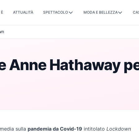
 È
ATTUALITÀ
SPETTACOLO
MODA E BELLEZZA
CA
wn
e Anne Hathaway per
media sulla
pandemia da Covid-19
intitolato
Lockdown