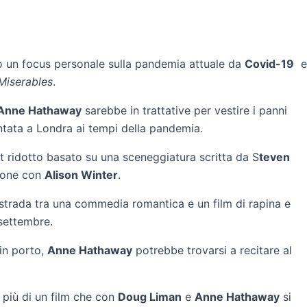
o un focus personale sulla pandemia attuale da
Covid-19
e
Miserables
.
Anne Hathaway
sarebbe in trattative per vestire i panni
tata a Londra ai tempi della pandemia.
t ridotto basato su una sceneggiatura scritta da S
teven
ione con
Alison Winter
.
à strada tra una commedia romantica e un film di rapina e
 settembre.
in porto,
Anne Hathaway
potrebbe trovarsi a recitare al
 più di un film che con
Doug Liman
e
Anne Hathaway
si