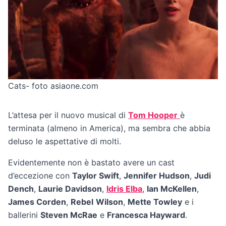
Cats- foto asiaone.com
L’attesa per il nuovo musical di
Tom Hooper
è
terminata (almeno in America), ma sembra che abbia
deluso le aspettative di molti.
Evidentemente non è bastato avere un cast
d’eccezione con
Taylor Swift
,
Jennifer Hudson
,
Judi
Dench
,
Laurie Davidson
,
Idris Elba
,
Ian McKellen
,
James Corden
,
Rebel
Wilson
,
Mette Towley
e i
ballerini
Steven McRae
e
Francesca Hayward
.