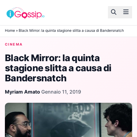
Skip to content
Home
»
Black Mirror: la quinta stagione slitta a causa di Bandersnatch
CINEMA
Black Mirror: la quinta
stagione slitta a causa di
Bandersnatch
Myriam Amato
·
Gennaio 11, 2019