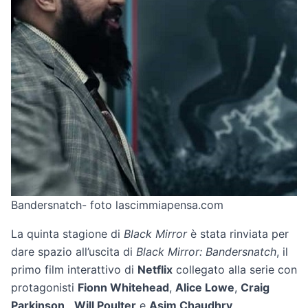
Bandersnatch- foto lascimmiapensa.com
La quinta stagione di
Black Mirror
è stata rinviata per
dare spazio all’uscita di
Black Mirror: Bandersnatch
, il
primo film interattivo di
Netflix
collegato alla serie con
protagonisti
Fionn Whitehead
,
Alice Lowe
,
Craig
Parkinson
,
Will Poulter
e
Asim Chaudhry
.