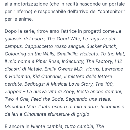
alla motorizzazione (che in realtà nasconde un portale
per l’Inferno) e responsabile dell’arrivo dei “contenitori”
per le anime.
Dopo la serie, ritroviamo l’attrice in progetti come
Le
galassie del cuore, The Good Wife, Le ragazze del
campus, Cappuccetto rosso sangue, Sucker Punch,
Colouring on the Walls, Smallville, Hellcats, To the Mat,
Il mio nome è Piper Rose, InSecurity, The Factory, I 12
disastri di Natale, Emily Owens M.D., Horns, Lawrence
& Holloman, Kid Cannabis, Il mistero delle lettere
perdute, Bedbugs: A Musical Love Story, The 100,
Zapped – La nuova vita di Zoey, Resta anche domani,
Two 4 One, Feed the Gods, Seguendo una stella,
Mountain Men, Il lato oscuro di mio marito, Ricomincio
da ieri
e
Cinquanta sfumature di grigio
.
E ancora in
Niente cambia, tutto cambia, The