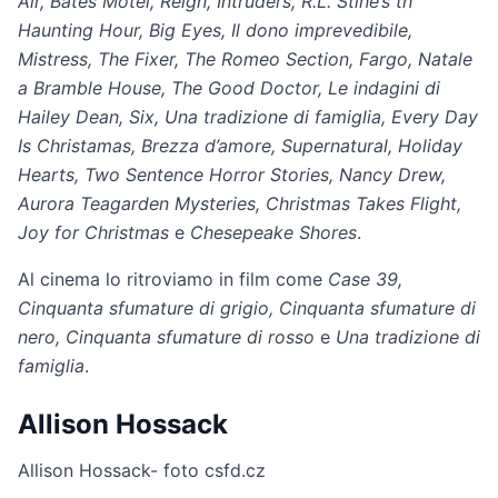
Air, Bates Motel, Reign, Intruders, R.L. Stine’s th
Haunting Hour, Big Eyes, Il dono imprevedibile,
Mistress, The Fixer, The Romeo Section, Fargo, Natale
a Bramble House, The Good Doctor, Le indagini di
Hailey Dean, Six, Una tradizione di famiglia, Every Day
Is Christamas, Brezza d’amore, Supernatural, Holiday
Hearts, Two Sentence Horror Stories, Nancy Drew,
Aurora Teagarden Mysteries, Christmas Takes Flight,
Joy for Christmas
e
Chesepeake Shores
.
Al cinema lo ritroviamo in film come
Case 39,
Cinquanta sfumature di grigio, Cinquanta sfumature di
nero, Cinquanta sfumature di rosso
e
Una tradizione di
famiglia
.
Allison Hossack
Allison Hossack- foto csfd.cz