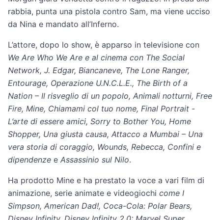
rabbia, punta una pistola contro Sam, ma viene ucciso
da Nina e mandato all’Inferno.
L’attore, dopo lo show, è apparso in televisione con
We Are Who We Are e al cinema con The Social
Network, J. Edgar, Biancaneve, The Lone Ranger,
Entourage, Operazione U.N.C.L.E., The Birth of a
Nation – Il risveglio di un popolo, Animali notturni, Free
Fire, Mine, Chiamami col tuo nome, Final Portrait -
L’arte di essere amici, Sorry to Bother You, Home
Shopper, Una giusta causa, Attacco a Mumbai – Una
vera storia di coraggio, Wounds, Rebecca, Confini e
dipendenze
e
Assassinio sul Nilo
.
Ha prodotto Mine e ha prestato la voce a vari film di
animazione, serie animate e videogiochi
come I
Simpson, American Dad!, Coca-Cola: Polar Bears,
Disney Infinity, Disney Infinity 2.0: Marvel Super