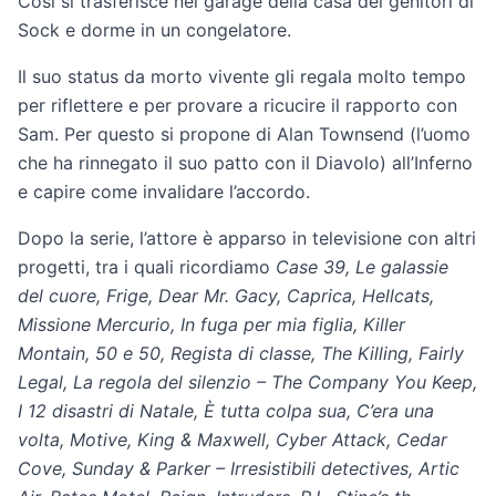
Così si trasferisce nel garage della casa dei genitori di
Sock e dorme in un congelatore.
Il suo status da morto vivente gli regala molto tempo
per riflettere e per provare a ricucire il rapporto con
Sam. Per questo si propone di Alan Townsend (l’uomo
che ha rinnegato il suo patto con il Diavolo) all’Inferno
e capire come invalidare l’accordo.
Dopo la serie, l’attore è apparso in televisione con altri
progetti, tra i quali ricordiamo
Case 39, Le galassie
del cuore, Frige, Dear Mr. Gacy, Caprica, Hellcats,
Missione Mercurio, In fuga per mia figlia, Killer
Montain, 50 e 50, Regista di classe, The Killing, Fairly
Legal, La regola del silenzio – The Company You Keep,
I 12 disastri di Natale, È tutta colpa sua, C’era una
volta, Motive, King & Maxwell, Cyber Attack, Cedar
Cove, Sunday & Parker – Irresistibili detectives, Artic