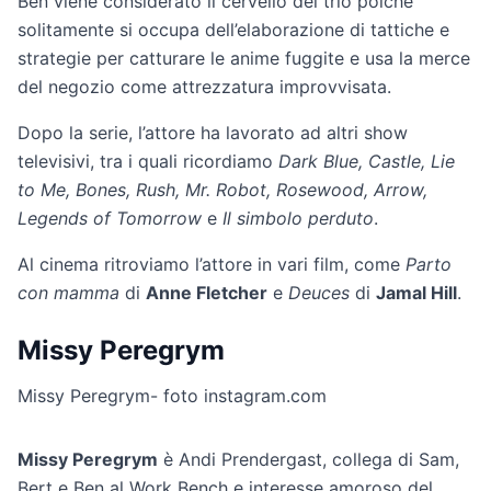
Ben viene considerato il cervello del trio poiché
solitamente si occupa dell’elaborazione di tattiche e
strategie per catturare le anime fuggite e usa la merce
del negozio come attrezzatura improvvisata.
Dopo la serie, l’attore ha lavorato ad altri show
televisivi, tra i quali ricordiamo
Dark Blue, Castle, Lie
to Me, Bones, Rush, Mr. Robot, Rosewood, Arrow,
Legends of Tomorrow
e
Il simbolo perduto
.
Al cinema ritroviamo l’attore in vari film, come
Parto
con mamma
di
Anne Fletcher
e
Deuces
di
Jamal Hill
.
Missy Peregrym
Missy Peregrym- foto instagram.com
Missy Peregrym
è Andi Prendergast, collega di Sam,
Bert e Ben al Work Bench e interesse amoroso del