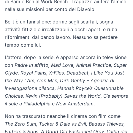
di Sam e Ben al Work Bench. Il ragazzo aiuterà l’amico
nelle sue missioni per conto del Diavolo.
Bert è un fannullone: dorme sugli scaffali, sogna
attività fittizie e irrealizzabili a occhi aperti e ruba
rifornimenti dal banco lavoro. Nessuno sa perdere
tempo come lui.
L’attore, dopo la serie, è apparso ancora in televisione
con
Padre in affitto, Mad Love, Animal Practice, Super
Clyde, Royal Pains, X-Files, Deadbeat, I Like You Just
the Way I Am, Con Man, Dirk Gently – Agenzia di
investigazione olistica, Hannah Royce’s Questionable
Choices, Kevin (Probably) Saves the World, C’è sempre
il sole a Philadelphia
e
New Amsterdam
.
Non ha trascurato neanche il cinema con film come
The Zero Sum, Tucker & Dale vs Evil, Badass Thieves,
Fathers & Sons, A Good Old Fashioned Orgy, L’alba del