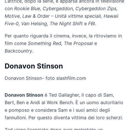
L’attrice, dopo la serie, è apparsa ancora in televisione
con
Rookie Blue, Cybergeddon, Cybergeddon Zips,
Motive, Law & Order – Unità vittime speciali, Hawaii
Five-0, Van Helsing, The Night Shift
e
FBI
.
Per quanto riguarda il cinema, invece, la ritroviamo in
film come
Something Red, The Proposal
e
Backcountry
.
Donavon Stinson
Donavon Stinson- foto slashfilm.com
Donavon Stinson
è Ted Gallagher, il capo di Sam,
Bert, Ben e Andi al Work Bench. È un uomo autoritario
e pomposo e considera Sam e i suoi amici degli
fannulloni. Per questo diventa vittima dei loro scherzi.
Ted viene licenziato dopo aver molestato un