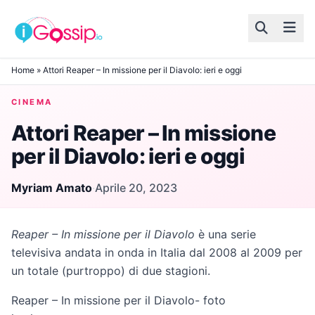
Skip to content
Home
»
Attori Reaper – In missione per il Diavolo: ieri e oggi
CINEMA
Attori Reaper – In missione
per il Diavolo: ieri e oggi
Myriam Amato
·
Aprile 20, 2023
Reaper – In missione per il Diavolo
è una serie
televisiva andata in onda in Italia dal 2008 al 2009 per
un totale (purtroppo) di due stagioni.
Reaper – In missione per il Diavolo- foto