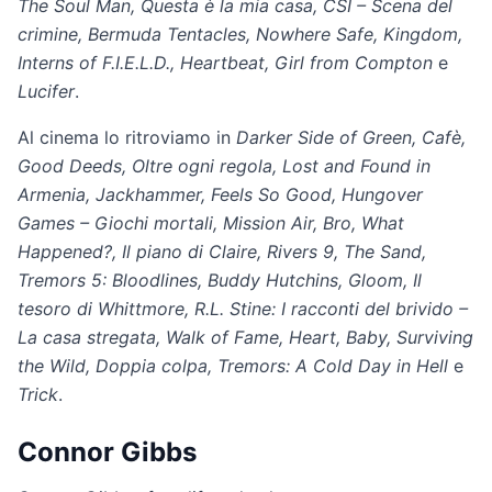
The Soul Man, Questa è la mia casa, CSI – Scena del
crimine, Bermuda Tentacles, Nowhere Safe, Kingdom,
Interns of F.I.E.L.D., Heartbeat, Girl from Compton
e
Lucifer
.
Al cinema lo ritroviamo in
Darker Side of Green, Cafè,
Good Deeds, Oltre ogni regola, Lost and Found in
Armenia, Jackhammer, Feels So Good, Hungover
Games – Giochi mortali, Mission Air, Bro, What
Happened?, Il piano di Claire, Rivers 9, The Sand,
Tremors 5: Bloodlines, Buddy Hutchins, Gloom, Il
tesoro di Whittmore, R.L. Stine: I racconti del brivido –
La casa stregata, Walk of Fame, Heart, Baby, Surviving
the Wild, Doppia colpa, Tremors: A Cold Day in Hell
e
Trick
.
Connor Gibbs