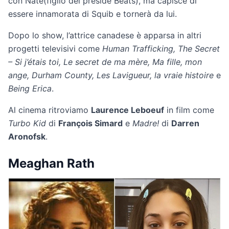
con Nate(figlio del preside Beats), ma capisce di
essere innamorata di Squib e tornerà da lui.
Dopo lo show, l’attrice canadese è apparsa in altri
progetti televisivi come
Human Trafficking, The Secret
– Si j’étais toi, Le secret de ma mère, Ma fille, mon
ange, Durham County, Les Lavigueur, la vraie histoire
e
Being Erica
.
Al cinema ritroviamo
Laurence Leboeuf
in film come
Turbo Kid
di
François Simard
e
Madre!
di
Darren
Aronofsk
.
Meaghan Rath