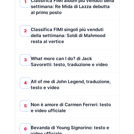
Classifica FIMI album più venduti della
1
settimana: Re Mida di Lazza debutta
al primo posto
Classifica FIMI singoli più venduti
2
della settimana: Soldi di Mahmood
resta al vertice
What more can I do? di Jack
3
Savoretti: testo, traduzione e video
All of me di John Legend, traduzione,
4
testo e video
Non è amore di Carmen Ferreri: testo
5
e video ufficiale
Bevanda di Young Signorino: testo e
6
video ufficiale