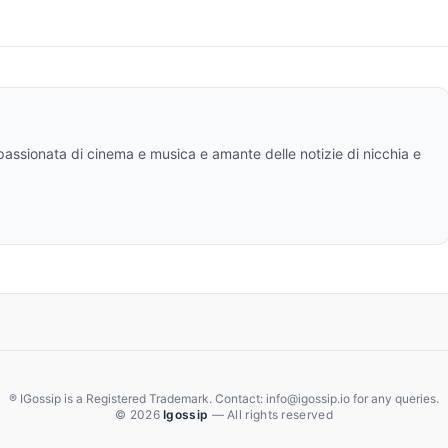
ppassionata di cinema e musica e amante delle notizie di nicchia e
® IGossip is a Registered Trademark. Contact: info@igossip.io for any queries.
© 2026
Igossip
— All rights reserved