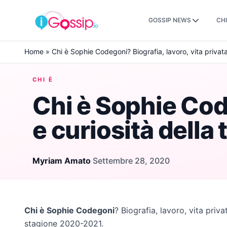
GOSSIP NEWS
CHI
Skip to content
Home
»
Chi è Sophie Codegoni? Biografia, lavoro, vita privata
CHI È
Chi è Sophie Code
e curiosità della
Myriam Amato
·
Settembre 28, 2020
Chi è Sophie Codegoni
? Biografia, lavoro, vita priva
stagione 2020-2021.