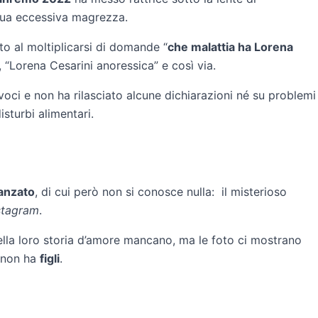
sua eccessiva magrezza.
to al moltiplicarsi di domande “
che malattia ha Lorena
”, “Lorena Cesarini anoressica” e così via.
i voci e non ha rilasciato alcune dichiarazioni né su problemi
isturbi alimentari.
danzato
, di cui però non si conosce nulla: il misterioso
stagram
.
 della loro storia d’amore mancano, ma le foto ci mostrano
non ha
figli
.