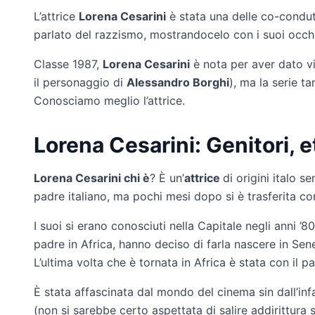
L’attrice
Lorena Cesarini
è stata una delle co-condut
parlato del razzismo, mostrandocelo con i suoi occhi
Classe 1987,
Lorena Cesarini
è nota per aver dato v
il personaggio di
Alessandro Borghi
), ma la serie t
Conosciamo meglio l’attrice.
Lorena Cesarini: Genitori, e
Lorena Cesarini chi è
? È un’
attrice
di origini italo 
padre italiano, ma pochi mesi dopo si è trasferita co
I suoi si erano conosciuti nella Capitale negli anni ’8
padre in Africa, hanno deciso di farla nascere in Sen
L’ultima volta che è tornata in Africa è stata con il 
È stata affascinata dal mondo del cinema sin dall’in
(non si sarebbe certo aspettata di salire addirittura s