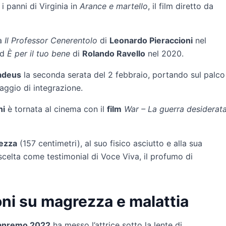
i panni di Virginia in
Arance e martello
, il film diretto da
 a
Il Professor Cenerentolo
di
Leonardo Pieraccioni
nel
ed
È per il tuo bene
di
Rolando Ravello
nel 2020.
deus
la seconda serata del 2 febbraio, portando sul palco
aggio di integrazione.
ni
è tornata al cinema con il
film
War – La guerra desiderat
tezza
(157 centimetri), al suo fisico asciutto e alla sua
scelta come testimonial di Voce Viva, il profumo di
oni su magrezza e malattia
 Sanremo 2022
ha messo l’attrice sotto la lente di