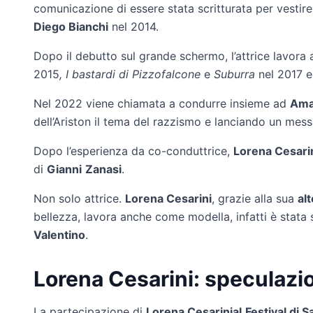
comunicazione di essere stata scritturata per vestire 
Diego Bianchi
nel 2014.
Dopo il debutto sul grande schermo, l’attrice lavora
2015
, I bastardi di Pizzofalcone
e
Suburra
nel 2017 
Nel 2022 viene chiamata a condurre insieme ad
Ama
dell’Ariston il tema del razzismo e lanciando un mess
Dopo l’esperienza da co-conduttrice,
Lorena Cesari
di
Gianni
Zanasi
.
Non solo attrice.
Lorena Cesarini
, grazie alla sua
al
bellezza, lavora anche come modella, infatti è stata 
Valentino
.
Lorena Cesarini: speculazi
La partecipazione di
Lorena Cesarinial
Festival di