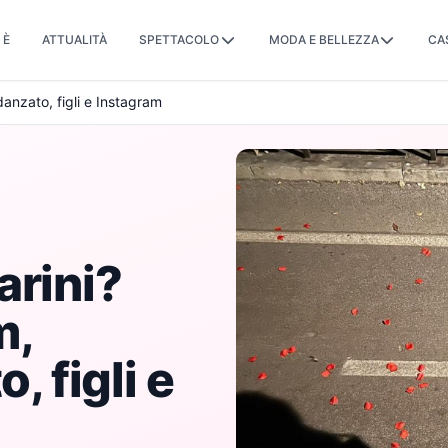
 È
ATTUALITÀ
SPETTACOLO
MODA E BELLEZZA
CA
idanzato, figli e Instagram
arini?
m,
, figli e