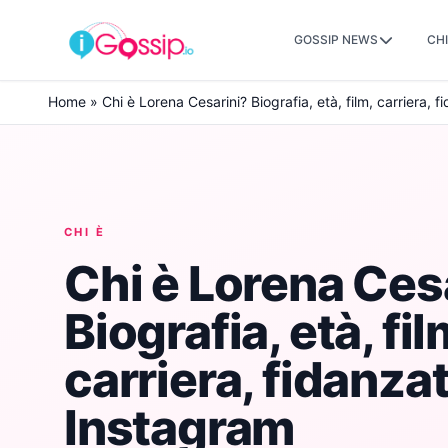
GOSSIP NEWS
CHI
Skip to content
Home
»
Chi è Lorena Cesarini? Biografia, età, film, carriera, f
CHI È
Chi è Lorena Ces
Biografia, età, fil
carriera, fidanzato
Instagram