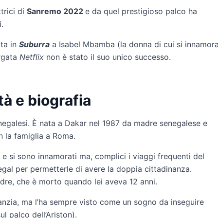
trici di
Sanremo 2022
e da quel prestigioso palco ha
.
ita in
Suburra
a Isabel Mbamba (la donna di cui si innamor
argata
Netflix
non è stato il suo unico successo.
tà e biografia
senegalesi. È nata a Dakar nel 1987 da madre senegalese e
n la famiglia a Roma.
0 e si sono innamorati ma, complici i viaggi frequenti del
egal per permetterle di avere la doppia cittadinanza.
padre, che è morto quando lei aveva 12 anni.
fanzia, ma l’ha sempre visto come un sogno da inseguire
ul palco dell’Ariston).